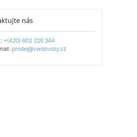
ktujte nás
l:
+(420) 602 226 344
mail:
prodej@vwdovozy.cz