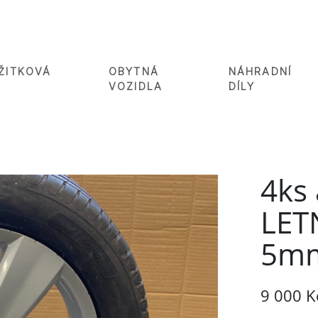
ŽITKOVÁ
OBYTNÁ
NÁHRADNÍ
VOZIDLA
DÍLY
4ks
LET
5m
9 000 K