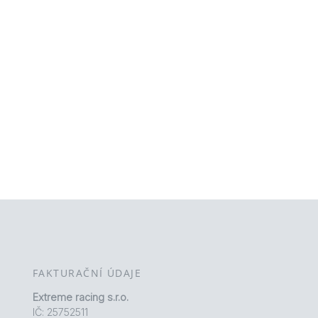
FAKTURAČNÍ ÚDAJE
Extreme racing s.r.o.
IČ: 25752511