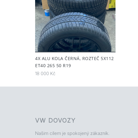
4X ALU KOLA ČERNÁ, ROZTEČ 5X112
ET40 265 50 R19
18 000 Kč
VW DOVOZY
Našim cílem je spokojený zákazník.