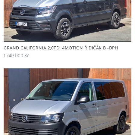
GRAND CALIFORNIA 2,0TDI 4MOTION ŘIDIČÁK B -DPH
1 749 900 Kč