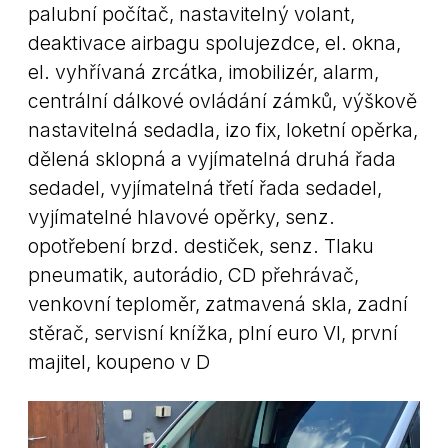
palubní počítač, nastavitelný volant,
deaktivace airbagu spolujezdce, el. okna,
el. vyhřívaná zrcátka, imobilizér, alarm,
centrální dálkové ovládání zámků, výškově
nastavitelná sedadla, izo fix, loketní opěrka,
dělená sklopná a vyjímatelná druhá řada
sedadel, vyjímatelná třetí řada sedadel,
vyjímatelné hlavové opěrky, senz.
opotřebení brzd. destiček, senz. Tlaku
pneumatik, autorádio, CD přehrávač,
venkovní teploměr, zatmavená skla, zadní
stěrač, servisní knížka, plní euro VI, první
majitel, koupeno v D