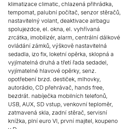
klimatizace climatic, chlazená přihrádka,
tempomat, palubní počítač, senzor stěračů,
nastavitelný volant, deaktivace airbagu
spolujezdce, el. okna, el. vyhřívaná
zrcátka, imobilizér, alarm, centrální dálkové
ovládání zámků, výškově nastavitelná
sedadla, izo fix, loketní opěrka, sklopná a
vyjímatelná druhá a třetí řada sedadel,
vyjímatelné hlavové opěrky, senz.
opotřebení brzd. destiček, mlhovky,
autorádio, CD přehrávač, hands free,
bezdrát. nabíječka mobilních telefonů,
USB, AUX, SD vstup, venkovní teploměr,
zatmavená skla, zadní stěrač, servisní
knížka, plní euro VI, první majitel, koupeno